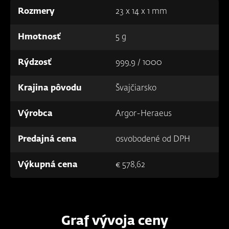
Rozmery
23 x 14 x 1 mm
Hmotnosť
5 g
Rýdzosť
999,9 / 1000
Krajina pôvodu
Švajčiarsko
Výrobca
Argor-Heraeus
Predajná cena
osvobodené od DPH
Výkupná cena
€ 578,62
Graf vývoja ceny