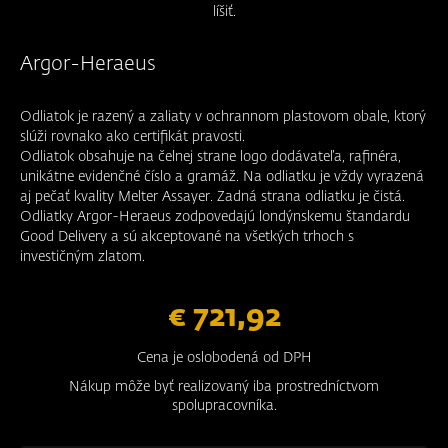
líšiť.
Argor-Heraeus
Odliatok je razený a zaliaty v ochrannom plastovom obale, ktorý
slúži rovnako ako certifikát pravosti.
Odliatok obsahuje na čelnej strane logo dodávateľa, rafinéra,
unikátne evidenčné číslo a gramáž. Na odliatku je vždy vyrazená
aj pečať kvality Melter Assayer. Zadná strana odliatku je čistá.
Odliatky Argor-Heraeus zodpovedajú londýnskemu štandardu
Good Delivery a sú akceptované na všetkých trhoch s
investičným zlatom.
€ 721,92
Cena je oslobodená od DPH
Nákup môže byť realizovaný iba prostredníctvom
spolupracovníka.