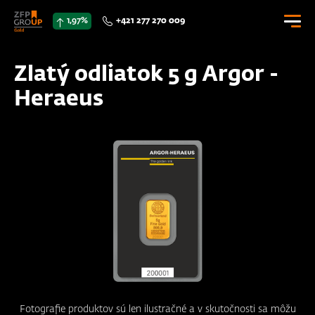
1,97%
+421 277 270 009
€ 00,00
Zlatý odliatok 5 g Argor -
0
Heraeus
E-SHOP
CENNÍK
DOKUMENTY
KONTAKTY
Přihlásit se
Fotografie produktov sú len ilustračné a v skutočnosti sa môžu