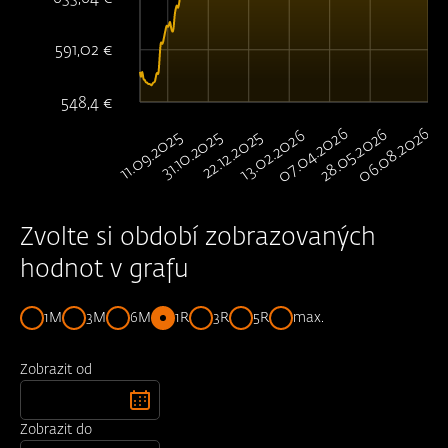
591,02 €
548,4 €
06.08.2026
07.04.2026
28.05.2026
13.02.2026
11.09.2025
22.12.2025
31.10.2025
Zvolte si období zobrazovaných
hodnot v grafu
1M
3M
6M
1R
3R
5R
max.
Zobrazit od
Zobrazit do